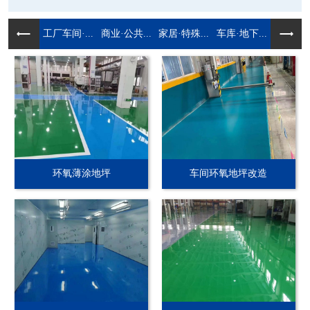
工厂车间·...
商业·公共...
家居·特殊...
车库·地下...
环氧薄涂地坪
车间环氧地坪改造