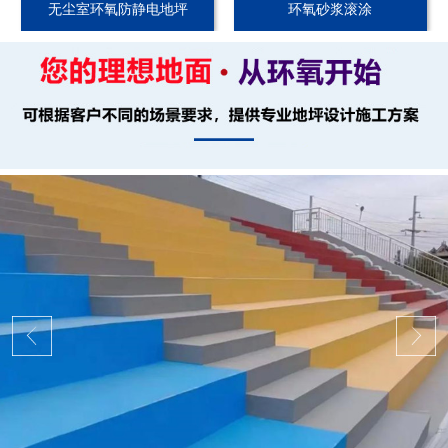
无尘室环氧防静电地坪
环氧砂浆滚涂