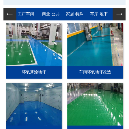
工厂车间·...
商业·公共...
家居·特殊...
车库·地下...
环氧薄涂地坪
车间环氧地坪改造