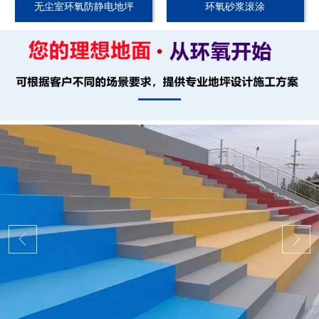
无尘室环氧防静电地坪
环氧砂浆滚涂