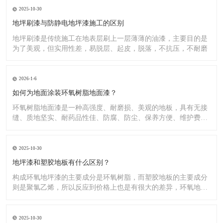
2025-10-30
地坪刷漆与防静电地坪漆施工的区别
地坪刷漆是传统施工在地表层刷上一层薄薄的油漆，主要目的是
为了美观，但实用性差，易脱层、起皮，脱落，不抗压，不耐磨
2026-1-6
如何为地面涂装环氧树脂地面漆？
环氧树脂地面漆是一种高强度、耐磨损、美观的地板，具有无接
缝、质地坚实、耐药品性佳、防腐、防尘、保养方便、维护费用
低廉等
2025-10-30
地坪漆和塑胶地板有什么区别？
构成环氧地坪漆的主要成分是环氧树脂，而塑胶地板的主要成分
则是聚氯乙烯，所以反应到价格上也是有很大的差异，环氧地坪
漆的价
2025-10-30