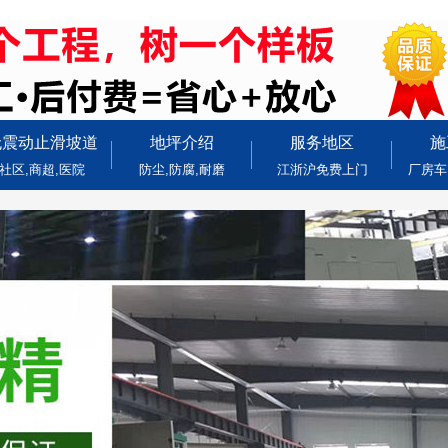
无震动止滑坡道
地坪介绍
服务地区
施
社区,商超,医院
防尘,防腐,耐磨
江浙沪免费上门
厂房车