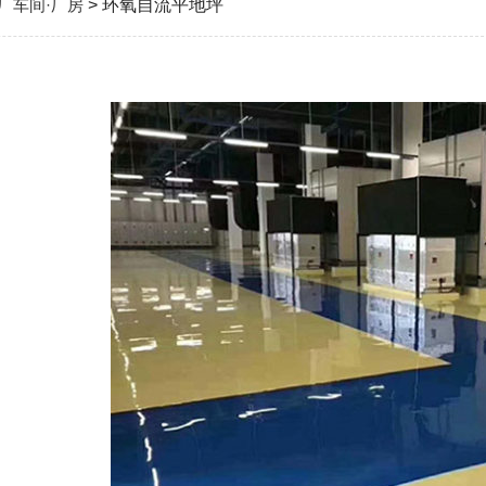
厂车间·厂房
> 环氧自流平地坪