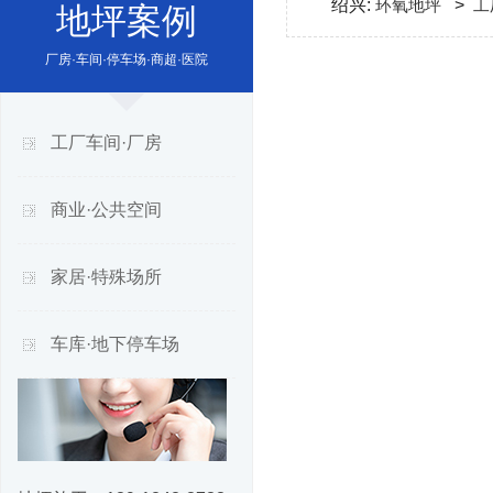
绍兴:
环氧地坪
>
工
地坪案例
厂房·车间·停车场·商超·医院
工厂车间·厂房
商业·公共空间
家居·特殊场所
车库·地下停车场