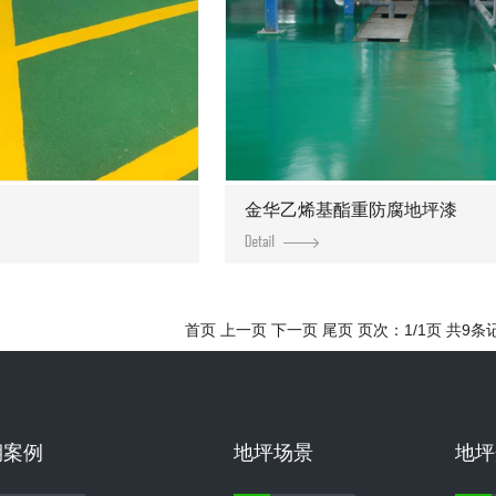
金华乙烯基酯重防腐地坪漆
首页 上一页 下一页 尾页 页次：1/1页 共9条
期案例
地坪场景
地坪