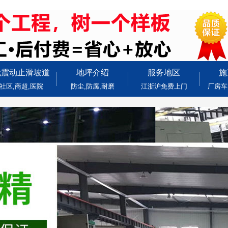
无震动止滑坡道
地坪介绍
服务地区
施
社区,商超,医院
防尘,防腐,耐磨
江浙沪免费上门
厂房车