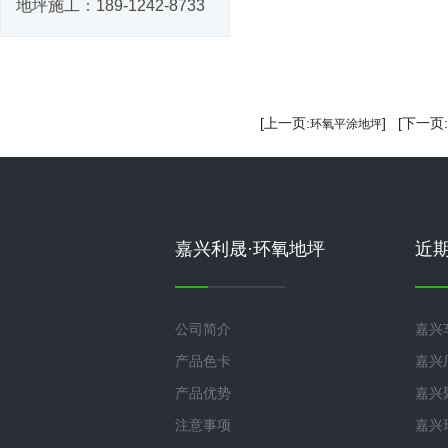
地坪施工：
189-1242-8733
[上一页:
] [下一页:
环氧平涂地坪
嘉兴利晟·环氧地坪
近
公司简介
嘉兴
产品色卡
嘉兴
产品优势
嘉兴
注意事项
嘉兴