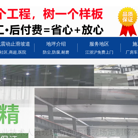
无震动止滑坡道
地坪介绍
服务地区
施
社区,商超,医院
防尘,防腐,耐磨
江浙沪免费上门
厂房车