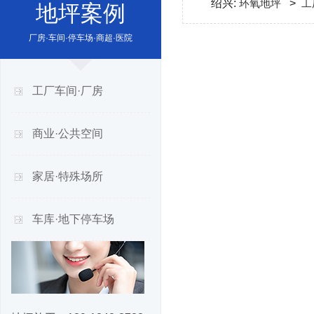
绍兴:
环氧地坪
>
工
地坪案例
厂房·车间·停车场·商超·医院
工厂车间·厂房
商业·公共空间
家居·特殊场所
车库·地下停车场