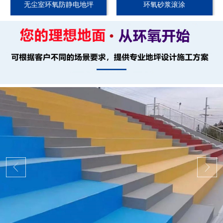
无尘室环氧防静电地坪
环氧砂浆滚涂