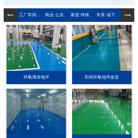
工厂车间·...
商业·公共...
家居·特殊...
车库·地下...
环氧薄涂地坪
车间环氧地坪改造