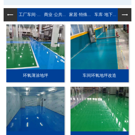
工厂车间·...
商业·公共...
家居·特殊...
车库·地下...
环氧薄涂地坪
车间环氧地坪改造