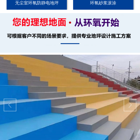
无尘室环氧防静电地坪
环氧砂浆滚涂