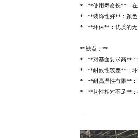
* **使用寿命长**：
* **装饰性好**：
* **环保**：优质
**缺点：**
* **对基面要求高*
* **耐候性较差**
* **耐高温性有限*
* **韧性相对不足*
---