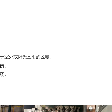
用于室外或阳光直射的区域。
烫伤。
稍弱。