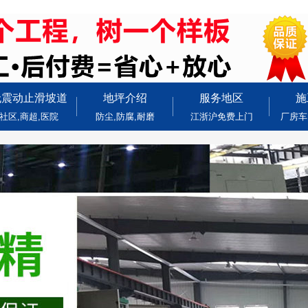
无震动止滑坡道
地坪介绍
服务地区
施
社区,商超,医院
防尘,防腐,耐磨
江浙沪免费上门
厂房车