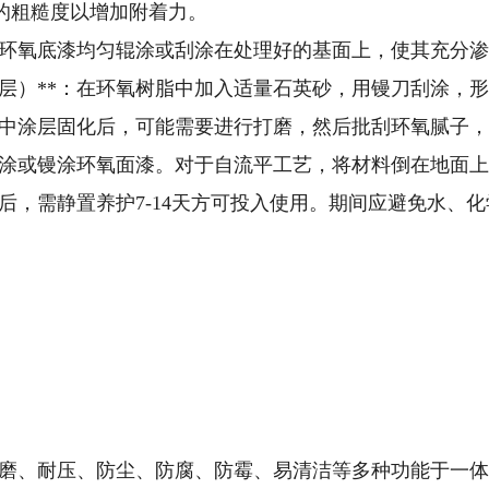
的粗糙度以增加附着力。
*：将环氧底漆均匀辊涂或刮涂在处理好的基面上，使其充
砂浆层）**：在环氧树脂中加入适量石英砂，用镘刀刮涂
*：待中涂层固化后，可能需要进行打磨，然后批刮环氧腻
*：滚涂或镘涂环氧面漆。对于自流平工艺，将材料倒在地面
工完毕后，需静置养护7-14天方可投入使用。期间应避免水、
集耐磨、耐压、防尘、防腐、防霉、易清洁等多种功能于一