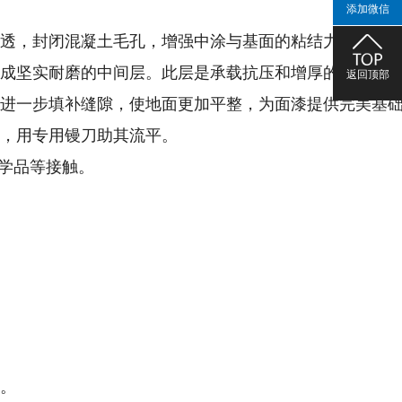
添加微信
分渗透，封闭混凝土毛孔，增强中涂与基面的粘结力。
，形成坚实耐磨的中间层。此层是承载抗压和增厚的关键。
返回顶部
子，进一步填补缝隙，使地面更加平整，为面漆提供完美基
上，用专用镘刀助其流平。
化学品等接触。
体。