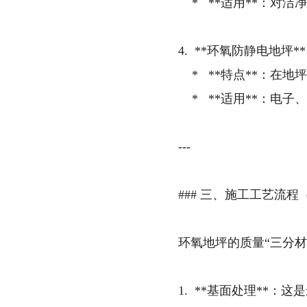
* **适用**：对
4. **环氧防静电地坪**
* **特点**：在
* **适用**：电
---
### 三、施工工艺流
环氧地坪的质量“三分
1. **基面处理**