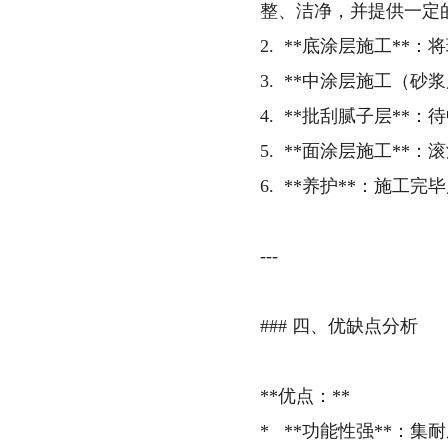
整、洁净，并提供一定
2. **底涂层施工*
3. **中涂层施工（
4. **批刮腻子层*
5. **面涂层施工*
6. **养护**：施
---
### 四、优缺点分析
**优点：**
* **功能性强**：