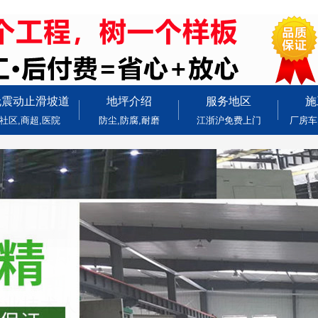
无震动止滑坡道
地坪介绍
服务地区
施
社区,商超,医院
防尘,防腐,耐磨
江浙沪免费上门
厂房车