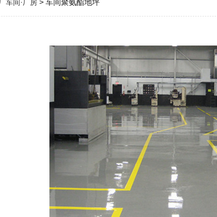
厂车间·厂房
> 车间聚氨酯地坪