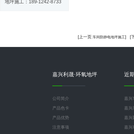
地坪施工：
189-1242-8733
[上一页:
] [
车间防静电地坪施工
嘉兴利晟·环氧地坪
近
公司简介
嘉兴
产品色卡
嘉兴
产品优势
嘉兴
注意事项
嘉兴