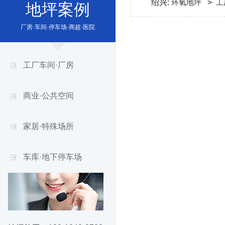
绍兴:
环氧地坪
>
工
地坪案例
厂房·车间·停车场·商超·医院
工厂车间·厂房
商业·公共空间
家居·特殊场所
车库·地下停车场