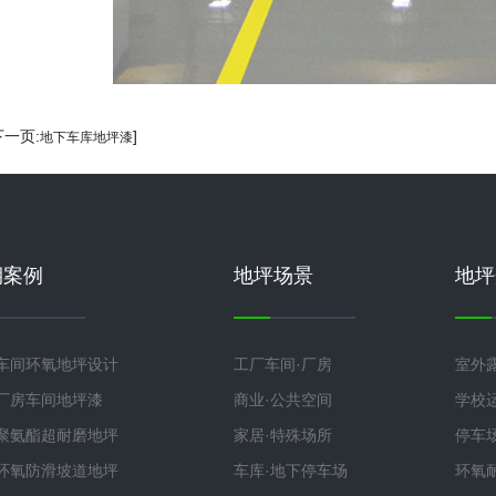
下一页:
]
地下车库地坪漆
期案例
地坪场景
地坪
车间环氧地坪设计
工厂车间·厂房
室外
厂房车间地坪漆
商业·公共空间
学校
聚氨酯超耐磨地坪
家居·特殊场所
停车
环氧防滑坡道地坪
车库·地下停车场
环氧