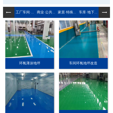
工厂车间·...
商业·公共...
家居·特殊...
车库·地下...
环氧薄涂地坪
车间环氧地坪改造