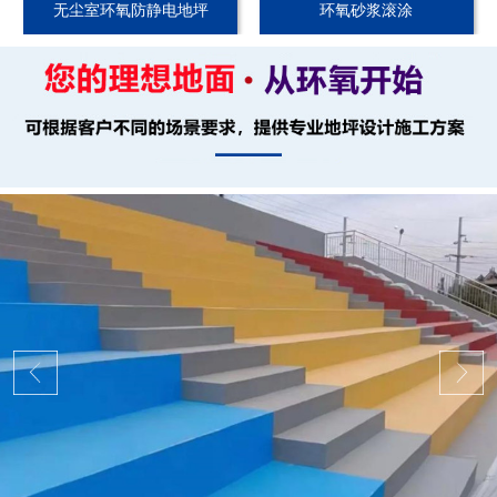
无尘室环氧防静电地坪
环氧砂浆滚涂