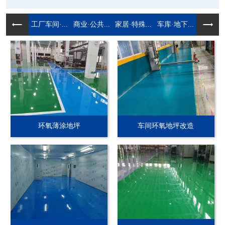
工厂车间·...
商业·公共...
家居·特殊...
车库·地下...
环氧薄涂地坪
车间环氧地坪改造