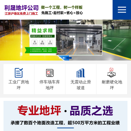
工业厂房地
停车场车库
无震动止滑
耐磨硬化地
坪
地坪
坡道
坪