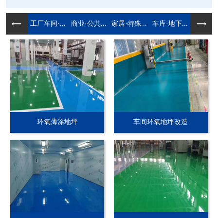
工厂车间·...
商业·公共...
家居·特殊...
车库·地下...
环氧薄涂地坪
车间环氧地坪改造