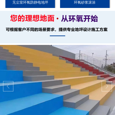
无尘室环氧防静电地坪
环氧砂浆滚涂