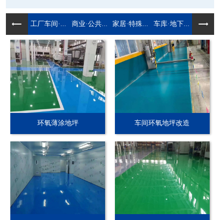
工厂车间·...
商业·公共...
家居·特殊...
车库·地下...
环氧薄涂地坪
车间环氧地坪改造