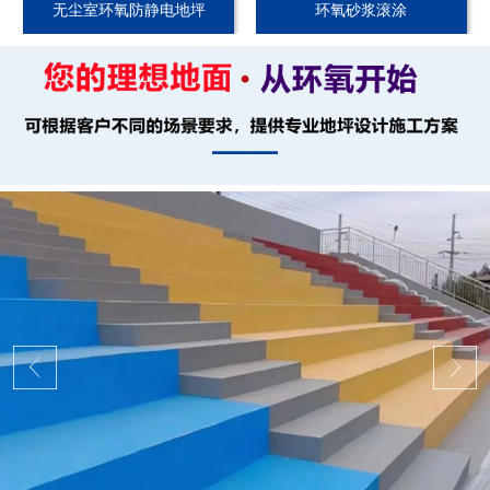
无尘室环氧防静电地坪
环氧砂浆滚涂