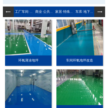
工厂车间·...
商业·公共...
家居·特殊...
车库·地下...
环氧薄涂地坪
车间环氧地坪改造