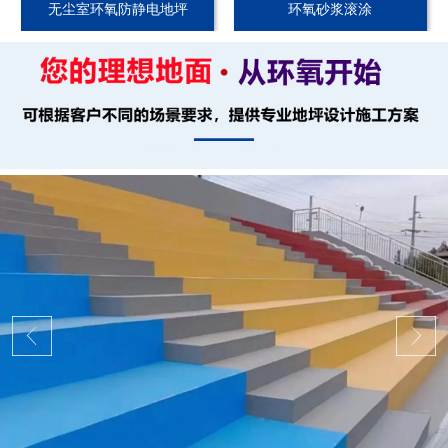
无尘室环氧防静电地坪
环氧砂浆滚涂