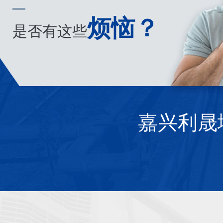
烦恼？
是否有这些
嘉兴利晟