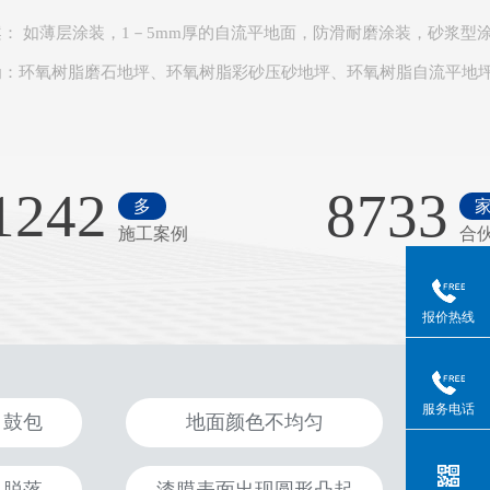
案
： 如薄层涂装，1－5mm厚的自流平地面，防滑耐磨涂装，砂浆型
为：环氧树脂磨石地坪、环氧树脂彩砂压砂地坪、环氧树脂自流平地
1242
8733
多
施工案例
合
报价热线
服务电话
、鼓包
地面颜色不均匀