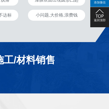
、脱落
漆膜表面出现圆形凸起
添加微信
不达标
小问题,大价格,浪费钱
返回顶部
施工/材料销售