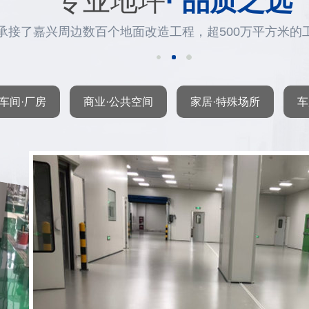
专业地坪
· 品质之选
承接了嘉兴周边数百个地面改造工程，超500万平方米的
车间·厂房
商业·公共空间
家居·特殊场所
车