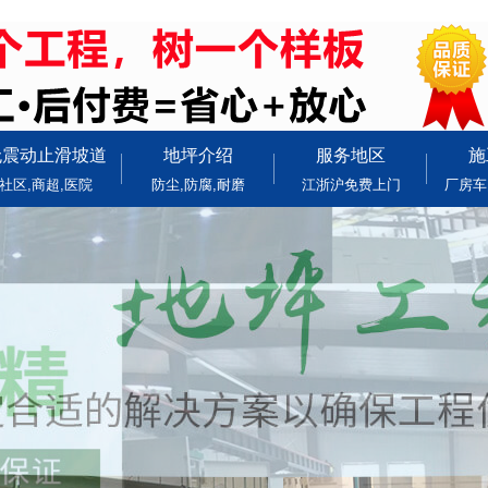
无震动止滑坡道
地坪介绍
服务地区
施
社区,商超,医院
防尘,防腐,耐磨
江浙沪免费上门
厂房车