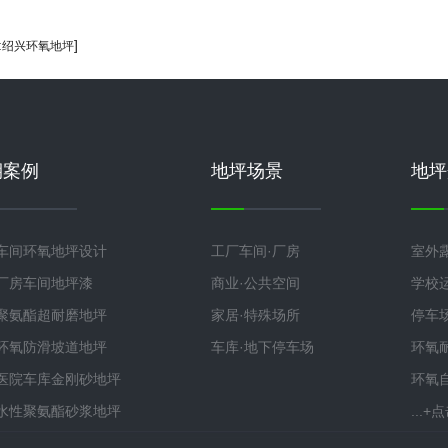
:
]
绍兴环氧地坪
期案例
地坪场景
地坪
车间环氧地坪设计
工厂车间·厂房
室外
厂房车间地坪漆
商业·公共空间
学校
聚氨酯超耐磨地坪
家居·特殊场所
停车
环氧防滑坡道地坪
车库·地下停车场
环氧
医院车库金刚砂地坪
环氧
水性聚氨酯砂浆地坪
...