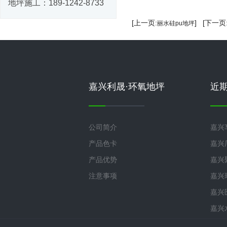
地坪施工：
189-1242-8733
[上一页:
] [下一页
丽水硅pu地坪
嘉兴利晟·环氧地坪
近
公司简介
嘉兴
产品色卡
嘉兴
产品优势
嘉兴
注意事项
嘉兴
嘉兴
嘉兴