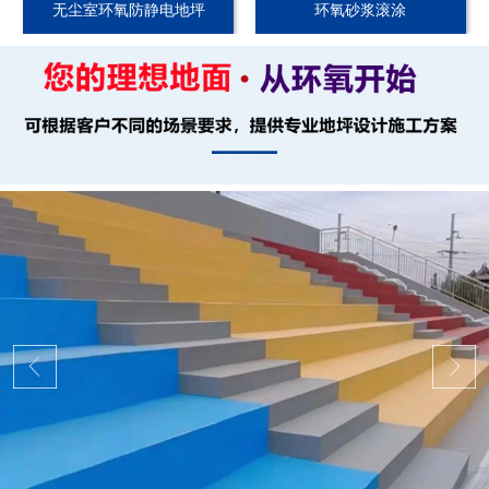
无尘室环氧防静电地坪
环氧砂浆滚涂