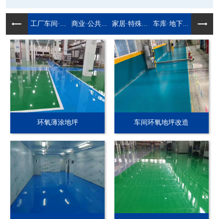
工厂车间·...
商业·公共...
家居·特殊...
车库·地下...
环氧薄涂地坪
车间环氧地坪改造