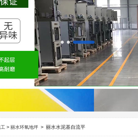
施工
>
丽水环氧地坪
> 丽水水泥基自流平