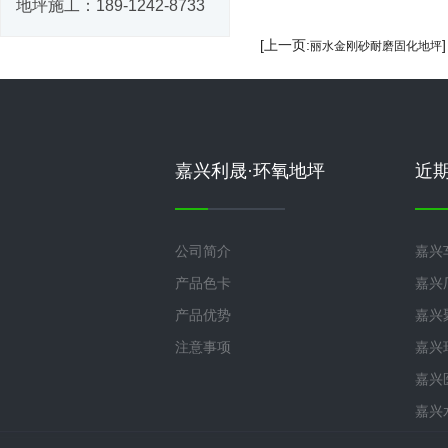
地坪施工：
189-1242-8733
[上一页:
丽水金刚砂耐磨固化地坪
嘉兴利晟·环氧地坪
近
公司简介
嘉兴
产品色卡
嘉兴
产品优势
嘉兴
注意事项
嘉兴
嘉兴
嘉兴