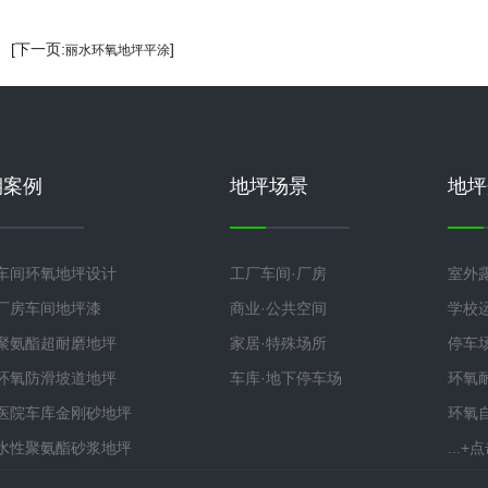
] [下一页:
]
丽水环氧地坪平涂
期案例
地坪场景
地坪
车间环氧地坪设计
工厂车间·厂房
室外
厂房车间地坪漆
商业·公共空间
学校
聚氨酯超耐磨地坪
家居·特殊场所
停车
环氧防滑坡道地坪
车库·地下停车场
环氧
医院车库金刚砂地坪
环氧
水性聚氨酯砂浆地坪
...