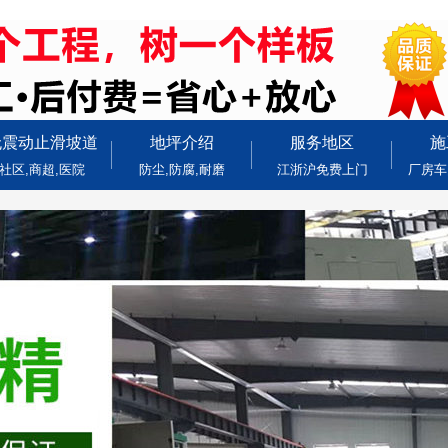
无震动止滑坡道
地坪介绍
服务地区
施
社区,商超,医院
防尘,防腐,耐磨
江浙沪免费上门
厂房车