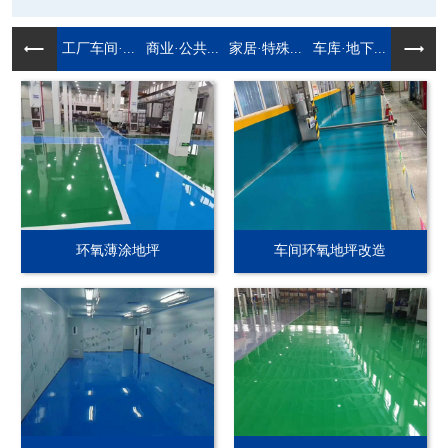
工厂车间·...
商业·公共...
家居·特殊...
车库·地下...
环氧薄涂地坪
车间环氧地坪改造