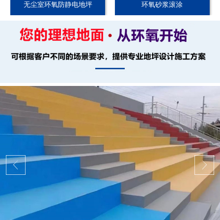
无尘室环氧防静电地坪
环氧砂浆滚涂