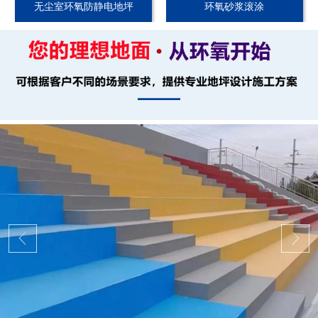
无尘室环氧防静电地坪
环氧砂浆滚涂