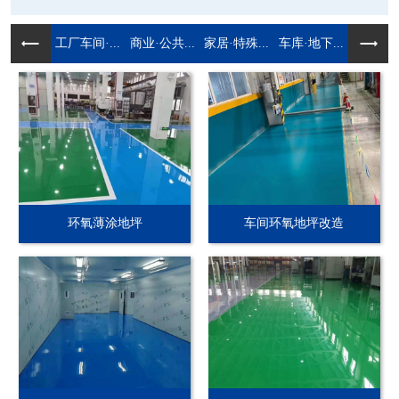
工厂车间·...
商业·公共...
家居·特殊...
车库·地下...
环氧薄涂地坪
车间环氧地坪改造