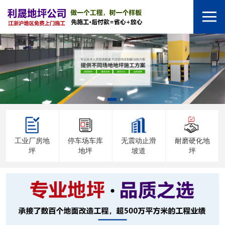
工业厂房地
停车场车库
无震动止滑
耐磨硬化地
坪
地坪
坡道
坪