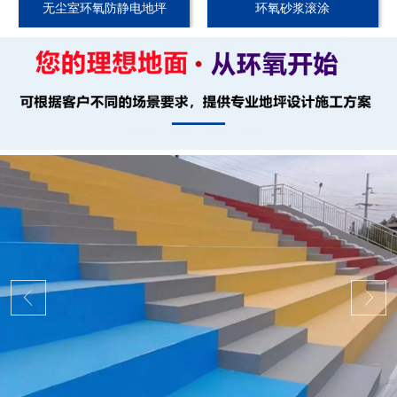
无尘室环氧防静电地坪
环氧砂浆滚涂