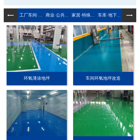
工厂车间·...
商业·公共...
家居·特殊...
车库·地下...
环氧薄涂地坪
车间环氧地坪改造