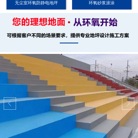
无尘室环氧防静电地坪
环氧砂浆滚涂