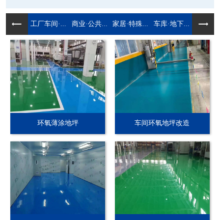
工厂车间·...
商业·公共...
家居·特殊...
车库·地下...
环氧薄涂地坪
车间环氧地坪改造