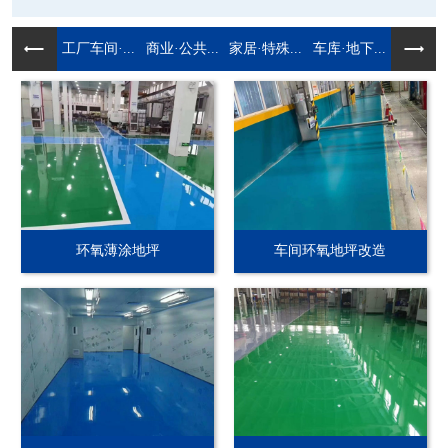
工厂车间·...
商业·公共...
家居·特殊...
车库·地下...
环氧薄涂地坪
车间环氧地坪改造