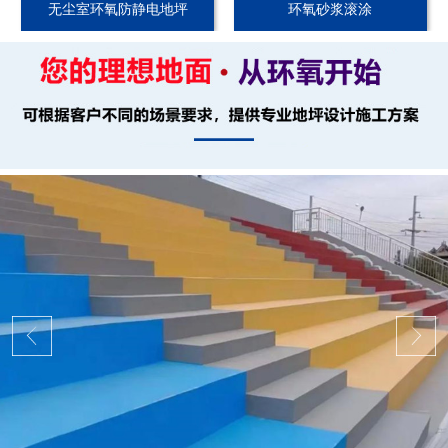
无尘室环氧防静电地坪
环氧砂浆滚涂