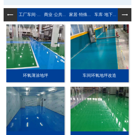
工厂车间·...
商业·公共...
家居·特殊...
车库·地下...
环氧薄涂地坪
车间环氧地坪改造