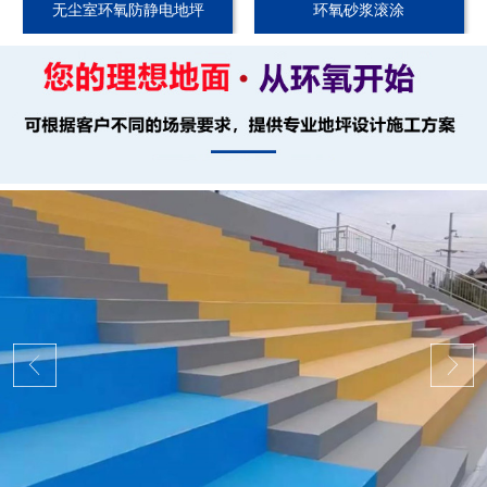
无尘室环氧防静电地坪
环氧砂浆滚涂