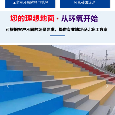
无尘室环氧防静电地坪
环氧砂浆滚涂