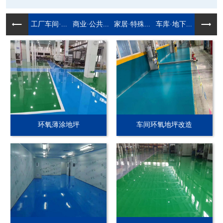
工厂车间·...
商业·公共...
家居·特殊...
车库·地下...
环氧薄涂地坪
车间环氧地坪改造