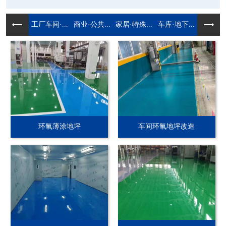
工厂车间·...
商业·公共...
家居·特殊...
车库·地下...
环氧薄涂地坪
车间环氧地坪改造