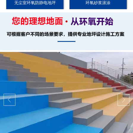
无尘室环氧防静电地坪
环氧砂浆滚涂