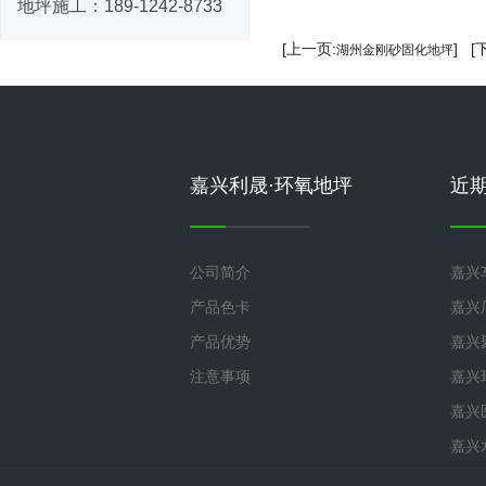
地坪施工：
189-1242-8733
[上一页:
] [
湖州金刚砂固化地坪
嘉兴利晟·环氧地坪
近
公司简介
嘉兴
产品色卡
嘉兴
产品优势
嘉兴
注意事项
嘉兴
嘉兴
嘉兴