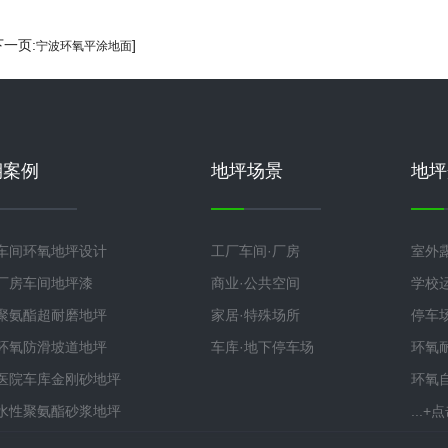
下一页:
]
宁波环氧平涂地面
期案例
地坪场景
地坪
车间环氧地坪设计
工厂车间·厂房
室外
厂房车间地坪漆
商业·公共空间
学校
聚氨酯超耐磨地坪
家居·特殊场所
停车
环氧防滑坡道地坪
车库·地下停车场
环氧
医院车库金刚砂地坪
环氧
水性聚氨酯砂浆地坪
...