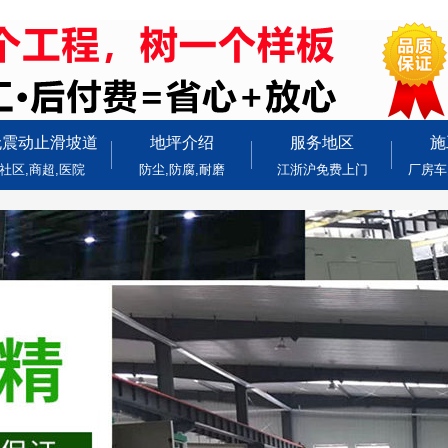
无震动止滑坡道
地坪介绍
服务地区
施
社区,商超,医院
防尘,防腐,耐磨
江浙沪免费上门
厂房车