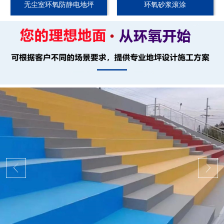
无尘室环氧防静电地坪
环氧砂浆滚涂