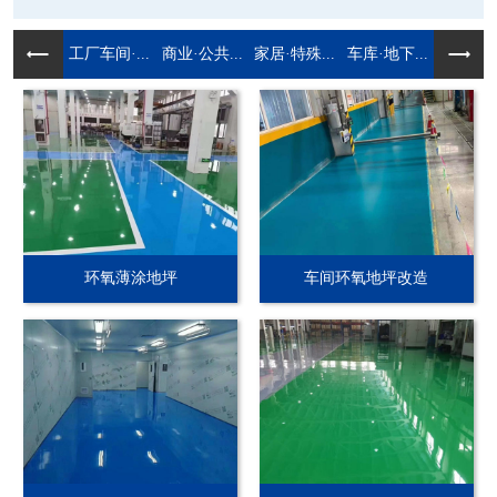
工厂车间·...
商业·公共...
家居·特殊...
车库·地下...
环氧薄涂地坪
车间环氧地坪改造