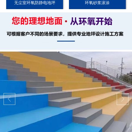
无尘室环氧防静电地坪
环氧砂浆滚涂