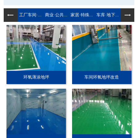
工厂车间·...
商业·公共...
家居·特殊...
车库·地下...
环氧薄涂地坪
车间环氧地坪改造