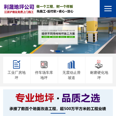
工业厂房地
停车场车库
无震动止滑
耐磨硬化地
坪
地坪
坡道
坪