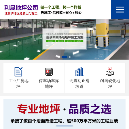
工业厂房地
停车场车库
无震动止滑
耐磨硬化地
坪
地坪
坡道
坪