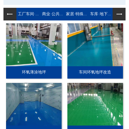
工厂车间·...
商业·公共...
家居·特殊...
车库·地下...
环氧薄涂地坪
车间环氧地坪改造