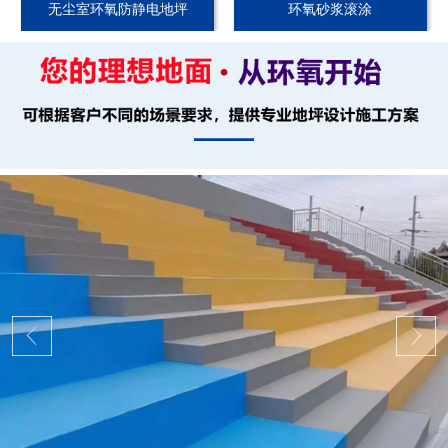
无尘室环氧防静电地坪
环氧砂浆滚涂