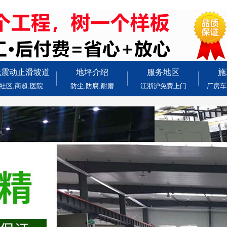
无震动止滑坡道
地坪介绍
服务地区
施
社区,商超,医院
防尘,防腐,耐磨
江浙沪免费上门
厂房车