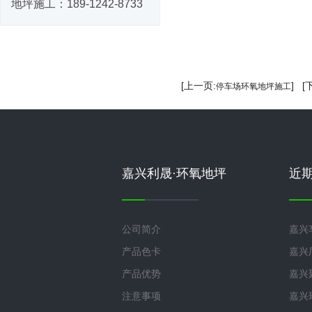
地坪施工：
189-1242-8733
[上一页:
] [
停车场环氧地坪施工
嘉兴利晟·环氧地坪
近
公司简介
嘉兴
产品色卡
嘉兴
产品优势
嘉兴
注意事项
嘉兴