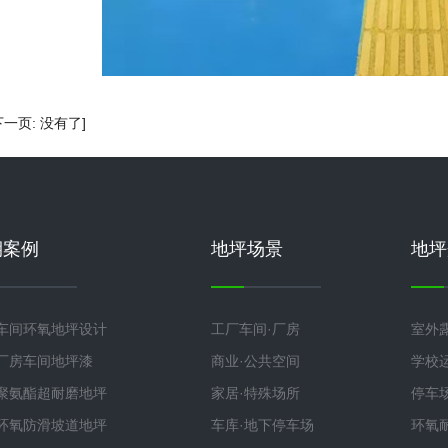
下一页: 没有了]
期案例
地坪场景
地坪
车间环氧地坪设计
工厂车间·厂房
室外
厂房车间地坪漆
商业·公共空间
学校
聚氨酯超耐磨地坪
家居·特殊场所
停车
环氧防滑坡道地坪
车库·地下停车场
环氧