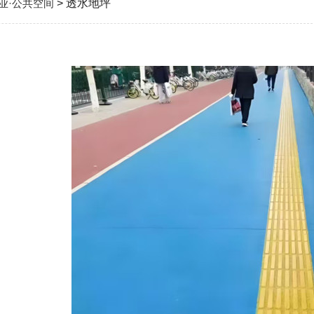
业·公共空间
> 透水地坪