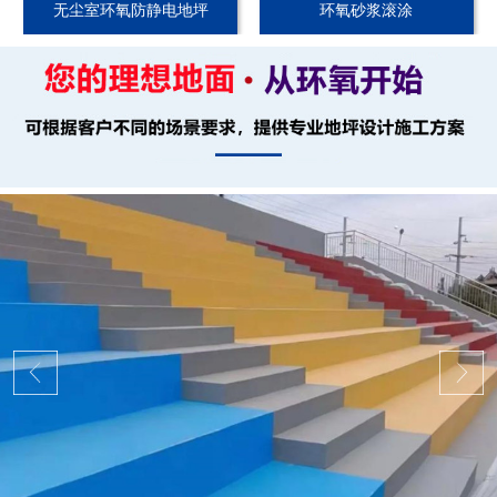
无尘室环氧防静电地坪
环氧砂浆滚涂