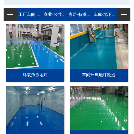
工厂车间·...
商业·公共...
家居·特殊...
车库·地下...
环氧薄涂地坪
车间环氧地坪改造