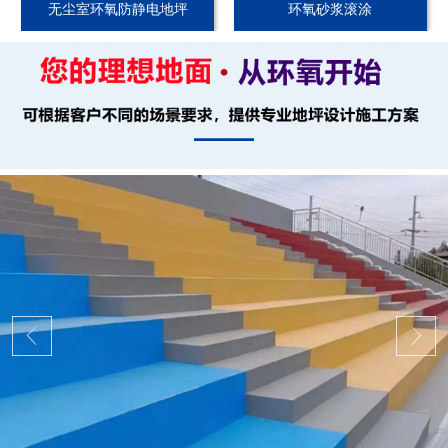
无尘室环氧防静电地坪
环氧砂浆滚涂