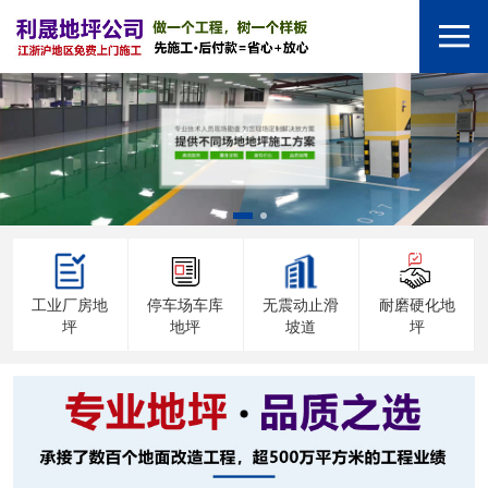
工业厂房地
停车场车库
无震动止滑
耐磨硬化地
坪
地坪
坡道
坪