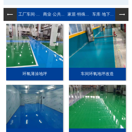
工厂车间·...
商业·公共...
家居·特殊...
车库·地下...
环氧薄涂地坪
车间环氧地坪改造