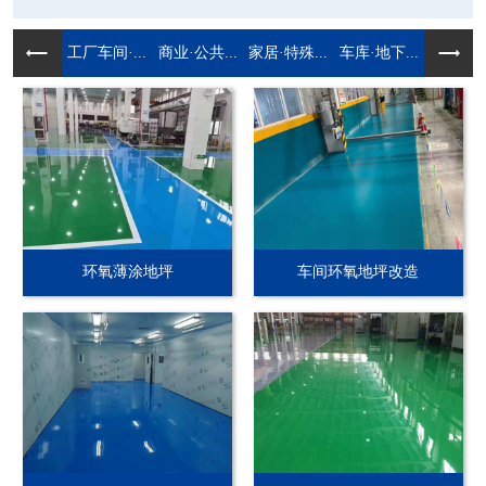
工厂车间·...
商业·公共...
家居·特殊...
车库·地下...
环氧薄涂地坪
车间环氧地坪改造