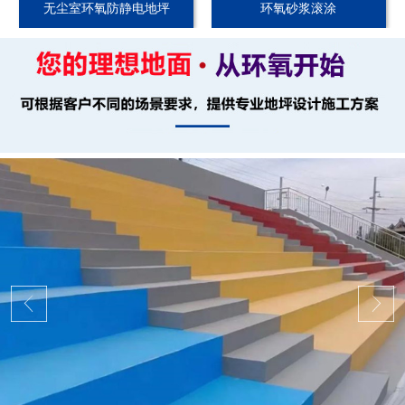
无尘室环氧防静电地坪
环氧砂浆滚涂