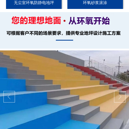
无尘室环氧防静电地坪
环氧砂浆滚涂