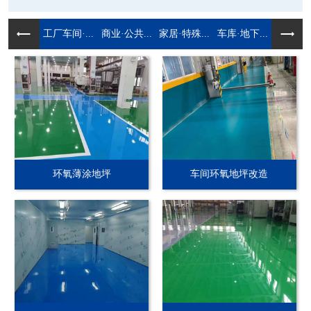
工厂车间·...
商业·公共...
家居·特殊...
车库·地下...
环氧薄涂地坪
车间环氧地坪改造