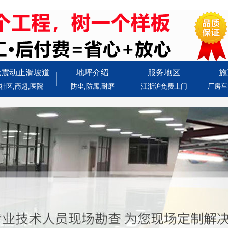
无震动止滑坡道
地坪介绍
服务地区
施
社区,商超,医院
防尘,防腐,耐磨
江浙沪免费上门
厂房车