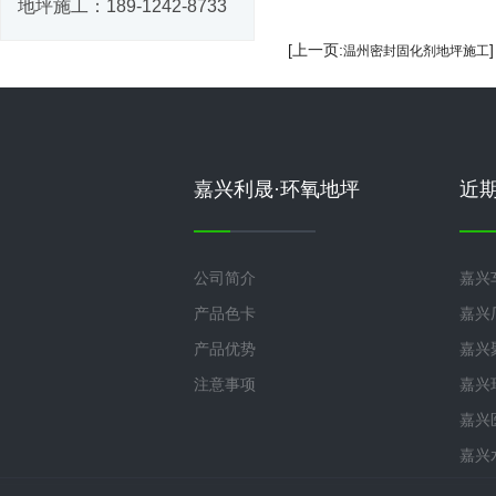
地坪施工：
189-1242-8733
[上一页:
温州密封固化剂地坪施工
嘉兴利晟·环氧地坪
近
公司简介
嘉兴
产品色卡
嘉兴
产品优势
嘉兴
注意事项
嘉兴
嘉兴
嘉兴