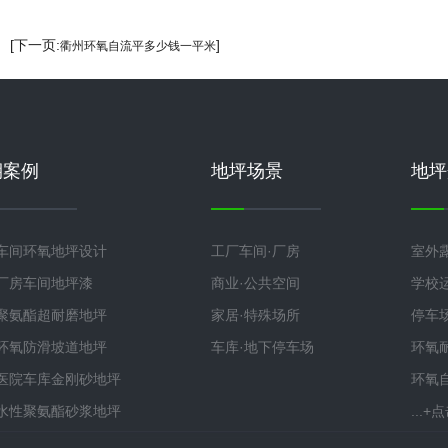
] [下一页:
]
衢州环氧自流平多少钱一平米
期案例
地坪场景
地坪
车间环氧地坪设计
工厂车间·厂房
室外
厂房车间地坪漆
商业·公共空间
学校
聚氨酯超耐磨地坪
家居·特殊场所
停车
环氧防滑坡道地坪
车库·地下停车场
环氧
医院车库金刚砂地坪
环氧
水性聚氨酯砂浆地坪
...