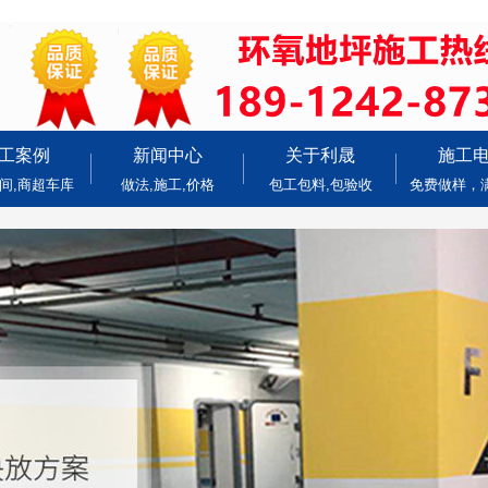
工案例
新闻中心
关于利晟
施工
间,商超车库
做法,施工,价格
包工包料,包验收
免费做样，