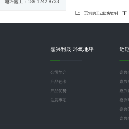
地坪施工：
189-1242-8733
[上一页:
] [下
绍兴工业防腐地坪
嘉兴利晟·环氧地坪
近
公司简介
嘉兴
产品色卡
嘉兴
产品优势
嘉兴
注意事项
嘉兴
嘉兴
嘉兴