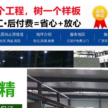
无震动止滑坡道
地坪介绍
服务地区
施
社区,商超,医院
防尘,防腐,耐磨
江浙沪免费上门
厂房车