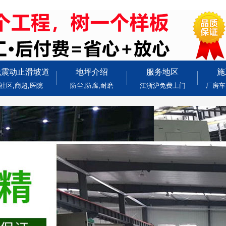
无震动止滑坡道
地坪介绍
服务地区
施
社区,商超,医院
防尘,防腐,耐磨
江浙沪免费上门
厂房车