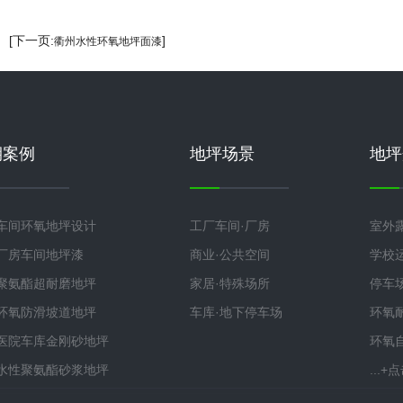
] [下一页:
]
衢州水性环氧地坪面漆
期案例
地坪场景
地坪
车间环氧地坪设计
工厂车间·厂房
室外
厂房车间地坪漆
商业·公共空间
学校
聚氨酯超耐磨地坪
家居·特殊场所
停车
环氧防滑坡道地坪
车库·地下停车场
环氧
医院车库金刚砂地坪
环氧
水性聚氨酯砂浆地坪
...