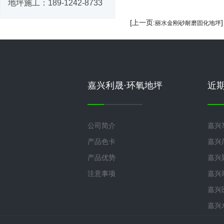
地坪施工：
189-1242-8733
[上一页:
丽水金刚砂耐磨固化地坪
嘉兴利晟·环氧地坪
近
公司简介
嘉兴
产品色卡
嘉兴
产品优势
嘉兴
注意事项
嘉兴
嘉兴
嘉兴