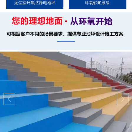
无尘室环氧防静电地坪
环氧砂浆滚涂