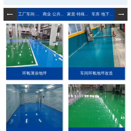
工厂车间·...
商业·公共...
家居·特殊...
车库·地下...
环氧薄涂地坪
车间环氧地坪改造