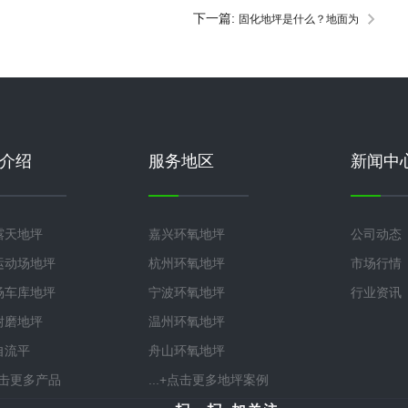
下一篇:
固化地坪是什么？地面为
什么要做固化？
介绍
服务地区
新闻中
露天地坪
嘉兴环氧地坪
公司动态
运动场地坪
杭州环氧地坪
市场行情
场车库地坪
宁波环氧地坪
行业资讯
耐磨地坪
温州环氧地坪
自流平
舟山环氧地坪
+点击更多产品
...+点击更多地坪案例