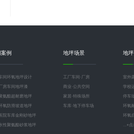
期案例
地坪场景
地坪
车间环氧地坪设计
工厂车间·厂房
室外
厂房车间地坪漆
商业·公共空间
学校
聚氨酯超耐磨地坪
家居·特殊场所
停车
环氧防滑坡道地坪
车库·地下停车场
环氧
医院车库金刚砂地坪
环氧
水性聚氨酯砂浆地坪
...