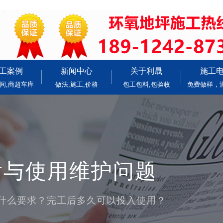
工案例
新闻中心
关于利晟
施工
间,商超车库
做法,施工,价格
包工包料,包验收
免费做样，
后与使用维护问题
什么要求？完工后多久可以投入使用？