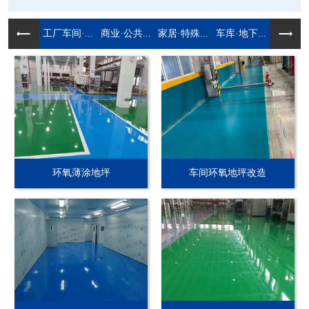
工厂车间·...
商业·公共...
家居·特殊...
车库·地下...
环氧薄涂地坪
车间环氧地坪改造