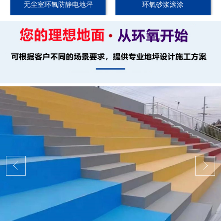
无尘室环氧防静电地坪
环氧砂浆滚涂