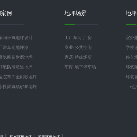
期案例
地坪场景
地坪
车间环氧地坪设计
工厂车间·厂房
室外
厂房车间地坪漆
商业·公共空间
学校
聚氨酯超耐磨地坪
家居·特殊场所
停车
环氧防滑坡道地坪
车库·地下停车场
环氧
医院车库金刚砂地坪
环氧
水性聚氨酯砂浆地坪
...
|
|
|