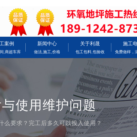
工案例
新闻中心
关于利晟
施工
间,商超车库
做法,施工,价格
包工包料,包验收
免费做样，
后与使用维护问题
什么要求？完工后多久可以投入使用？