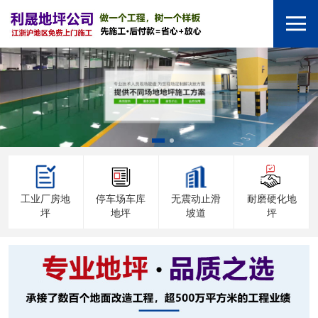
工业厂房地
停车场车库
无震动止滑
耐磨硬化地
坪
地坪
坡道
坪