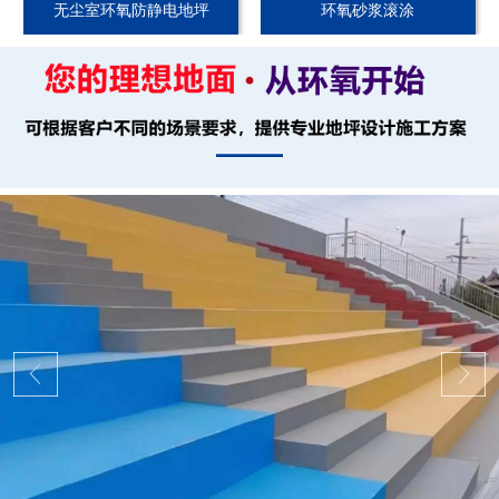
无尘室环氧防静电地坪
环氧砂浆滚涂