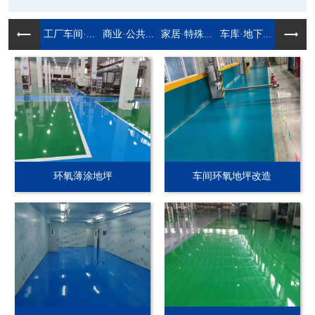
工厂车间·...
商业·公共...
家居·特殊...
车库·地下...
环氧薄涂地坪
车间环氧地坪改造