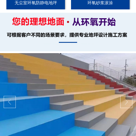
无尘室环氧防静电地坪
环氧砂浆滚涂