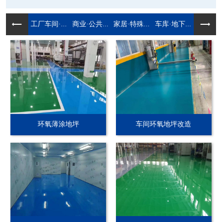
工厂车间·...
商业·公共...
家居·特殊...
车库·地下...
环氧薄涂地坪
车间环氧地坪改造