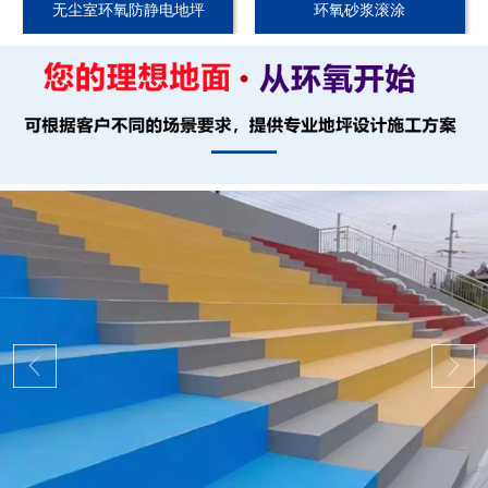
无尘室环氧防静电地坪
环氧砂浆滚涂