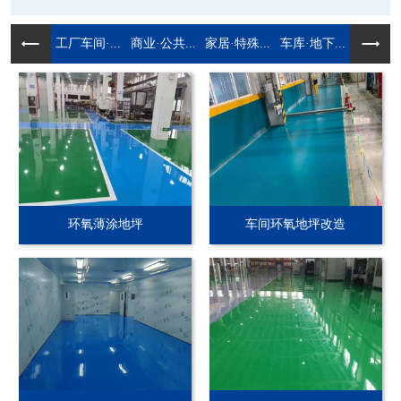
工厂车间·...
商业·公共...
家居·特殊...
车库·地下...
环氧薄涂地坪
车间环氧地坪改造